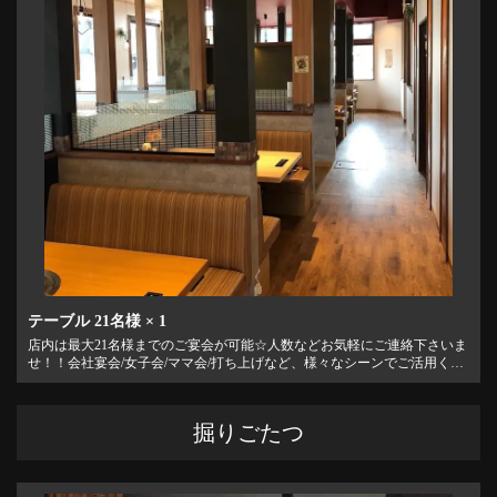
この店舗情報をシェアする
テーブル
21名様
× 1
店内は最大21名様までのご宴会が可能☆人数などお気軽にご連絡下さいま
お席 | 焼肉力 たつの店
せ！！会社宴会/女子会/ママ会/打ち上げなど、様々なシーンでご活用くだ
さい！
兵庫県たつの市龍野町末政13-12
https://yakiniku-riki-tatsuno.owst.jp/seats
掘りごたつ
お店情報をコピー