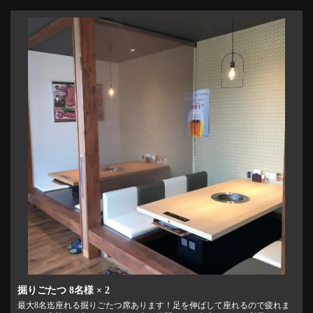
掘りごたつ
8名様
× 2
最大8名迄座れる掘りごたつ席あります！足を伸ばして座れるので疲れま