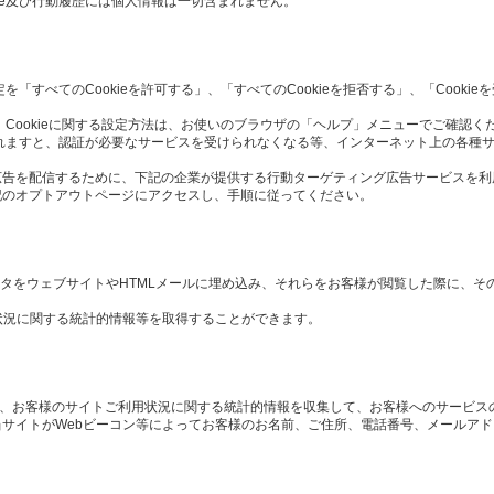
ie及び行動履歴には個人情報は一切含まれません。
定を「すべてのCookieを許可する」、「すべてのCookieを拒否する」、「Cook
 Cookieに関する設定方法は、お使いのブラウザの「ヘルプ」メニューでご確認く
択されますと、認証が必要なサービスを受けられなくなる等、インターネット上の各種
広告を配信するために、下記の企業が提供する行動ターゲティング広告サービスを利
記のオプトアウトページにアクセスし、手順に従ってください。
や画像データをウェブサイトやHTMLメールに埋め込み、それらをお客様が閲覧した際に、
状況に関する統計的情報等を取得することができます。
や、お客様のサイトご利用状況に関する統計的情報を収集して、お客様へのサービス
サイトがWebビーコン等によってお客様のお名前、ご住所、電話番号、メールア