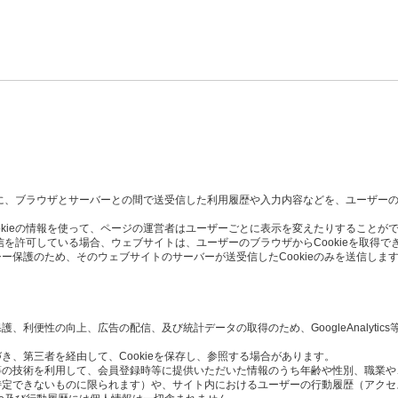
た時に、ブラウザとサーバーとの間で送受信した利用履歴や入力内容などを、ユーザー
okieの情報を使って、ページの運営者はユーザーごとに表示を変えたりすることが
受信を許可している場合、ウェブサイトは、ユーザーのブラウザからCookieを取得で
ー保護のため、そのウェブサイトのサーバーが送受信したCookieのみを送信しま
利便性の向上、広告の配信、及び統計データの取得のため、GoogleAnalytics
き、第三者を経由して、Cookieを保存し、参照する場合があります。
Script等の技術を利用して、会員登録時等に提供いただいた情報のうち年齢や性別、職
定できないものに限られます）や、サイト内におけるユーザーの行動履歴（アクセ